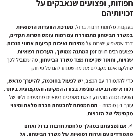
חפוזות, ופצועים שנאבקים על
זכויותיהם
בעקבות מלחמת חרבות ברזל,
מערכת הוועדות הרפואיות
במשרד הביטחון מתמודדת עם רמות עומס חסרות תקדים
,
דבר שמשפיע ישירות על
מהירות ואיכות קביעות אחוזי הנכות
.
פצועים רבים חווים
זמן המתנה ממושך, הערכות רפואיות
שגויות, וחוסר שקיפות מצד משרד הביטחון
, מה שמוביל לכך
שחלקם אינם מקבלים את מה שמגיע להם על פי חוק.
כדי להתמודד עם המצב,
יש לפעול בחוכמה, להיערך מראש,
ולוודא שהתביעה מוגשת בצורה המקיפה והמקצועית ביותר
.
הופעה נכונה בוועדה, הצגת מסמכים רפואיים מתאימים וליווי של
עורך דין מומחה –
הם המפתח להבטחת הכרה מלאה ומיצוי
מקסימלי של הזכויות
.
📌
אם נפצעתם במהלך מלחמת חרבות ברזל ואתם
מתמודדים עם ועדות רפואיות של משרד הביטחון, אל