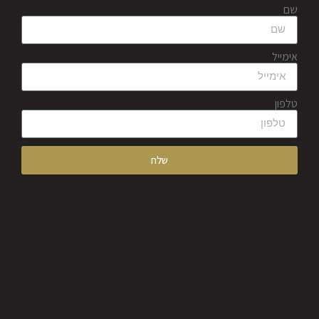
שם
אימייל
טלפון
שלח