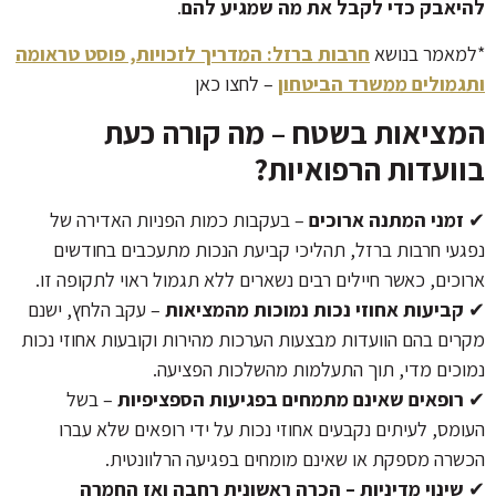
להיאבק כדי לקבל את מה שמגיע להם
.
*למאמר בנושא
חרבות ברזל: המדריך לזכויות, פוסט טראומה
ותגמולים ממשרד הביטחון
– לחצו כאן
המציאות בשטח – מה קורה כעת
בוועדות הרפואיות?
✔
זמני המתנה ארוכים
– בעקבות כמות הפניות האדירה של
נפגעי חרבות ברזל, תהליכי קביעת הנכות מתעכבים בחודשים
ארוכים, כאשר חיילים רבים נשארים ללא תגמול ראוי לתקופה זו.
✔
קביעות אחוזי נכות נמוכות מהמציאות
– עקב הלחץ, ישנם
מקרים בהם הוועדות מבצעות הערכות מהירות וקובעות אחוזי נכות
נמוכים מדי, תוך התעלמות מהשלכות הפציעה.
✔
רופאים שאינם מתמחים בפגיעות הספציפיות
– בשל
העומס, לעיתים נקבעים אחוזי נכות על ידי רופאים שלא עברו
הכשרה מספקת או שאינם מומחים בפגיעה הרלוונטית.
✔
שינוי מדיניות – הכרה ראשונית רחבה ואז החמרה