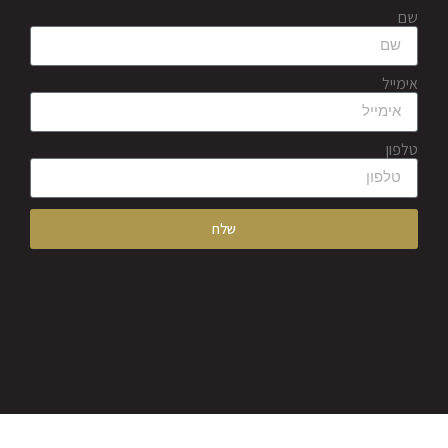
שם
אימייל
טלפון
שלח